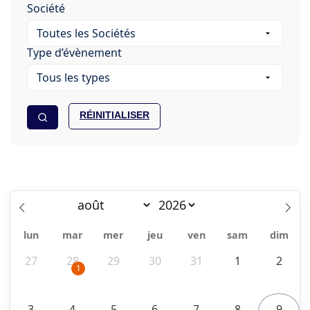
Société
Type d’évènement
RÉINITIALISER
lun
mar
mer
jeu
ven
sam
dim
27
28
29
30
31
1
2
1
3
4
5
6
7
8
9