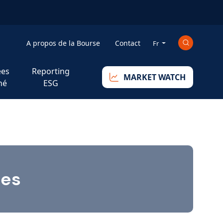
Mini_right
A propos de la Bourse
Contact
Fr
es
Reporting
MARKET WATCH
hé
ESG
ues