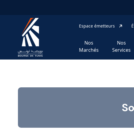
Aller au contenu principal
Mini_left
Espace émetteurs
É
Nos
Nos
Marchés
Services
So