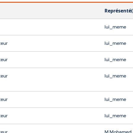
Représenté(
lui_meme
teur
lui_meme
teur
lui_meme
teur
lui_meme
teur
lui_meme
teur
lui_meme
teur
M.Mohamed 