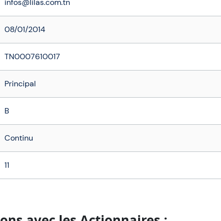
infos@lilas.com.tn
08/01/2014
TN0007610017
Principal
B
Continu
11
ons avec les Actionnaires :