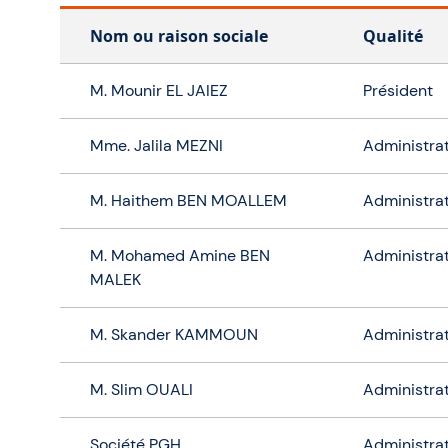
Nom ou raison sociale
Qualité
M. Mounir EL JAIEZ
Président
Mme. Jalila MEZNI
Administra
M. Haithem BEN MOALLEM
Administra
M. Mohamed Amine BEN
Administra
MALEK
M. Skander KAMMOUN
Administra
M. Slim OUALI
Administra
Société PGH
Administra