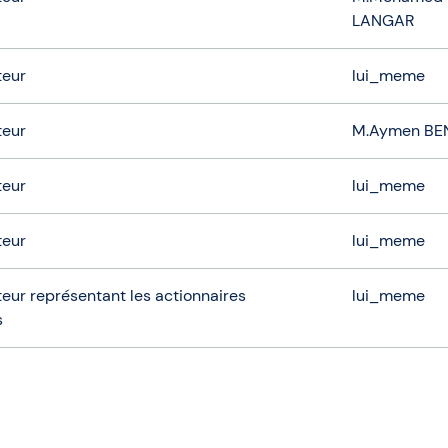
LANGAR
teur
lui_meme
teur
M.Aymen BE
teur
lui_meme
teur
lui_meme
eur représentant les actionnaires
lui_meme
s